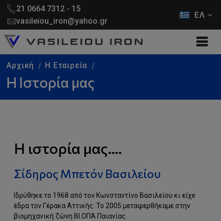
21 0664 7312 - 15
ΕΛ
vasileiou_iron@yahoo.gr
V
A
S
I
L
E
I
O
U
I
R
O
N
Αρχική
Η Εταιρεία
Η Ιστορία μας
Η ιστορία μας....
Σίδηρος Μπετόν Βασιλείου
Ιδρύθηκε το 1968 από τον Κωνσταντίνο Βασιλείου κι είχε
έδρα τον Γέρακα Αττικής. Το 2005 μεταφερθήκαμε στην
βιομηχανική ζώνη ΒΙ.ΟΠΑ Παιανίας.