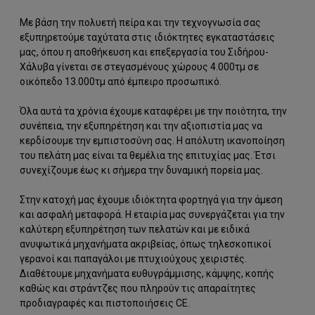
Με βάση την πολυετή πείρα και την τεχνογνωσία σας
εξυπηρετούμε ταχύτατα στις ιδιόκτητες εγκαταστάσεις
μας, όπου η αποθήκευση και επεξεργασία του Σιδήρου-
Χάλυβα γίνεται σε στεγασμένους χώρους 4.000τμ σε
οικόπεδο 13.000τμ από έμπειρο προσωπικό.
Όλα αυτά τα χρόνια έχουμε καταφέρει με την ποιότητα, την
συνέπεια, την εξυπηρέτηση και την αξιοπιστία μας να
κερδίσουμε την εμπιστοσύνη σας. Η απόλυτη ικανοποίηση
του πελάτη μας είναι τα θεμέλια της επιτυχίας μας. Έτσι
συνεχίζουμε έως κι σήμερα την δυναμική πορεία μας.
Στην κατοχή μας έχουμε ιδιόκτητα φορτηγά για την άμεση
και ασφαλή μεταφορά. Η εταιρία μας συνεργάζεται για την
καλύτερη εξυπηρέτηση των πελατών και με ειδικά
ανυψωτικά μηχανήματα ακριβείας, όπως τηλεσκοπικοί
γερανοί και παπαγάλοι με πτυχιούχους χειριστές.
Διαθέτουμε μηχανήματα ευθυγράμμισης, κάμψης, κοπής
καθώς και στράντζες που πληρούν τις απαραίτητες
προδιαγραφές και πιστοποιήσεις CE.