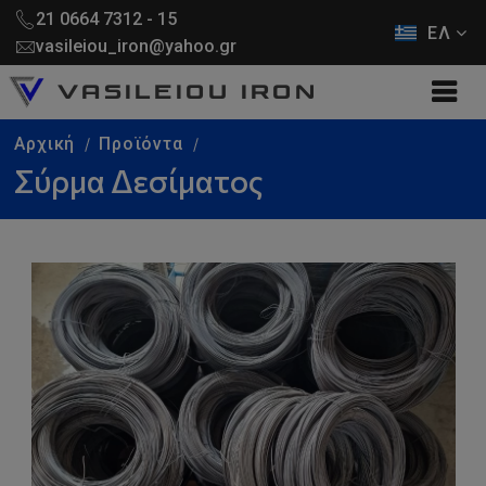
21 0664 7312 - 15
ΕΛ
vasileiou_iron@yahoo.gr
V
A
S
I
L
E
I
O
U
I
R
O
N
Αρχική
Προϊόντα
Σύρμα Δεσίματος